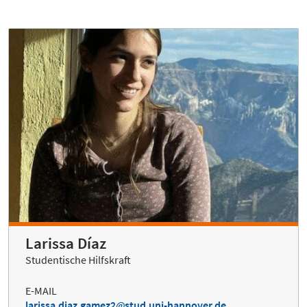
Larissa Díaz
Studentische Hilfskraft
E-MAIL
larissa.diaz.gamez2
stud.uni-hannover.de