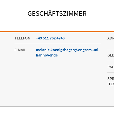
GESCHÄFTSZIMMER
TELEFON
+49 511 762 4748
AD
E-MAIL
melanie.koenigshagen
engsem.uni-
hannover.de
GE
RA
SP
ITE