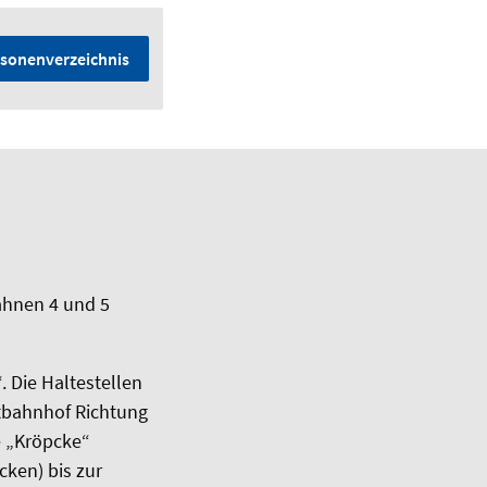
sonenverzeichnis
ahnen 4 und 5
 Die Haltestellen
ptbahnhof Richtung
e „Kröpcke“
cken) bis zur