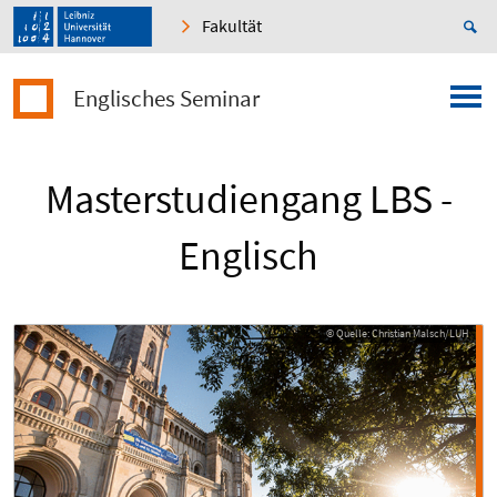
Fakultät
Englisches Seminar
Masterstudiengang LBS -
Englisch
© Quelle: Christian Malsch/LUH
© Quelle: Christian Malsch/LUH