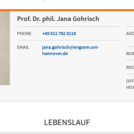
Prof. Dr. phil. Jana Gohrisch
PHONE
+49 511 762 5118
AD
EMAIL
jana.gohrisch
engsem.uni-
hannover.de
BUI
RO
OFF
HO
LEBENSLAUF